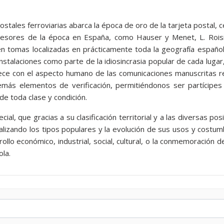
ostales ferroviarias abarca la época de oro de la tarjeta postal, ce
presores de la época en España, como Hauser y Menet, L. Roisi
n tomas localizadas en prácticamente toda la geografía españo
 instalaciones como parte de la idiosincrasia popular de cada luga
ce con el aspecto humano de las comunicaciones manuscritas re
emás elementos de verificación, permitiéndonos ser partícipe
de toda clase y condición.
cial, que gracias a su clasificación territorial y a las diversas p
alizando los tipos populares y la evolución de sus usos y costumb
ollo económico, industrial, social, cultural, o la conmemoración
ola.